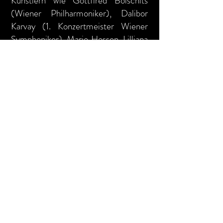
Künstlern wie Gottfired Boischits
(Wiener Philharmoniker), Dalibor
Karvay (1. Konzertmeister Wiener
Symphoniker), Mario Hossen, Lilliana
Kehayova, Eszter Haffner, Othmar
Müller, Ivica Encingerová -
Gábrišová, Vladislava Luchenko sowie
dem Quasars Ensemble. Die
Auftritte fanden dabei u.a. im
Musikverein Wien, Konzerthaus
Wien, der Suntory Hall Tokio, in der
Slowakischen Philharmonie und dem
Gasteig, München, statt.