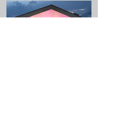
Open-Air - „Die Fledermaus“
Do., 03. Apr.
Mehr Infos
Details